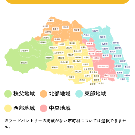
つながる・支援する
会員募集
会員紹介
マッチング掲示板
お金を寄付する（埼玉県社会福祉協議会HP）
立ち上げる・運営する
居場所づくりアドバイザー
資料・動画
助成金情報
秩父地域
北部地域
東部地域
西部地域
中央地域
お問い合わせ
新着情報
音声読み上げ
会員登録
※フードパントリーの掲載がない市町村については選択できませ
ん。