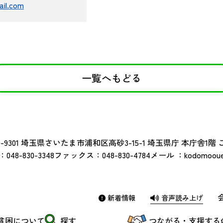
ail.com
一覧へもどる
-9301
埼玉県さいたま市浦和区高砂3-15-1 埼玉県庁 本庁舎1階
：
048-830-3348
ファックス：
048-830-4784
メール ：
kodomoouen
新着情報
音声読み上げ
貧困について
探す
つながる・支援する