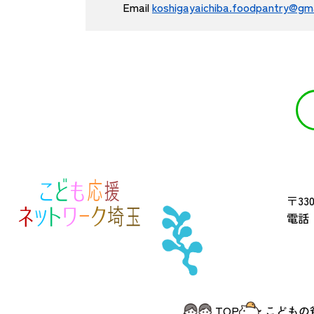
Email
koshigayaichiba.foodpantry@gm
〒330
電話 
TOP
こどもの