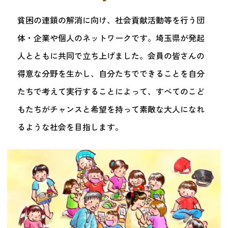
つながる・支援する
貧困の連鎖の解消に向け、社会貢献活動等を行う団
会員募集
体・企業や個人のネットワークです。埼玉県が発起
会員紹介
マッチング掲示板
人とともに共同で立ち上げました。会員の皆さんの
お金を寄付する（埼玉県社会福祉協議会HP）
得意な分野を生かし、自分たちでできることを自分
たちで考えて実行することによって、すべてのこど
立ち上げる・運営する
もたちがチャンスと希望を持って素敵な大人になれ
居場所づくりアドバイザー
るような社会を目指します。
資料・動画
助成金情報
お問い合わせ
新着情報
音声読み上げ
会員登録