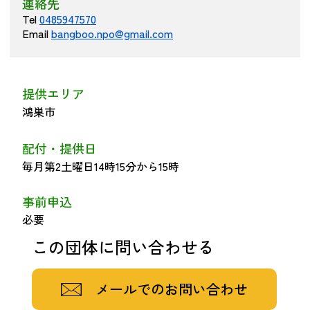
連絡先
つながる・支援する
Tel
0485947570
会員募集
Email
bangboo.npo@gmail.com
会員紹介
マッチング掲示板
提供エリア
お金を寄付する（埼玉県社会福祉協議会HP）
鴻巣市
立ち上げる・運営する
配付・提供日
居場所づくりアドバイザー
毎月第2土曜日14時15分から15時
資料・動画
事前申込
助成金情報
必要
この団体に問い合わせる
お問い合わせ
新着情報
音声読み上げ
会員登録
メールでのお問い合わせ