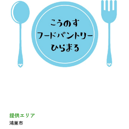
つながる・支援する
会員募集
会員紹介
マッチング掲示板
お金を寄付する（埼玉県社会福祉協議会HP）
立ち上げる・運営する
居場所づくりアドバイザー
資料・動画
助成金情報
お問い合わせ
新着情報
音声読み上げ
提供エリア
会員登録
鴻巣市