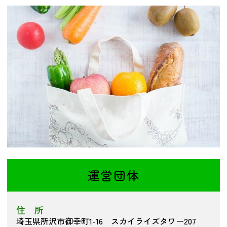
つながる・支援する
会員募集
会員紹介
マッチング掲示板
お金を寄付する（埼玉県社会福祉協議会HP）
立ち上げる・運営する
居場所づくりアドバイザー
資料・動画
助成金情報
運営団体
お問い合わせ
新着情報
音声読み上げ
会員登録
住 所
埼玉県所沢市御幸町1-16 スカイライズタワー207