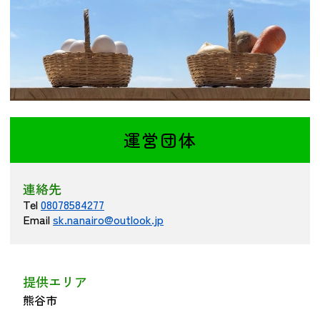
つながる・支援する
会員募集
会員紹介
マッチング掲示板
お金を寄付する（埼玉県社会福祉協議会HP）
運営団体
立ち上げる・運営する
居場所づくりアドバイザー
資料・動画
連絡先
Tel
08078584277
助成金情報
Email
sk.nanairo@outlook.jp
お問い合わせ
新着情報
音声読み上げ
提供エリア
会員登録
熊谷市