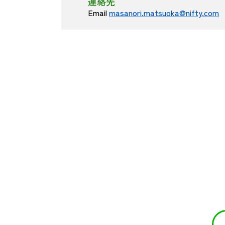
連絡先
Email
masanori.matsuoka@nifty.com