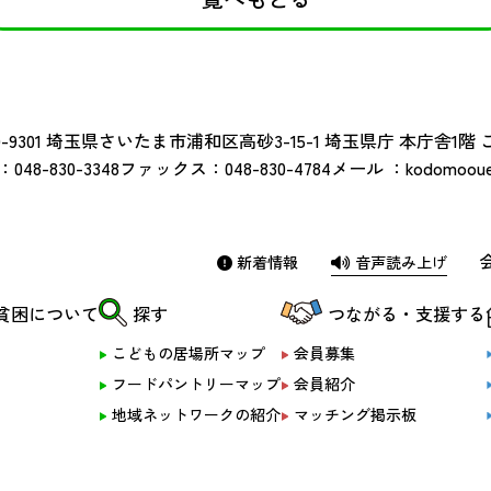
-9301
埼玉県さいたま市浦和区高砂3-15-1 埼玉県庁 本庁舎1階
：
048-830-3348
ファックス：
048-830-4784
メール ：
kodomoouen
新着情報
音声読み上げ
貧困について
探す
つながる・支援する
こどもの居場所マップ
会員募集
フードパントリーマップ
会員紹介
地域ネットワークの紹介
マッチング掲示板