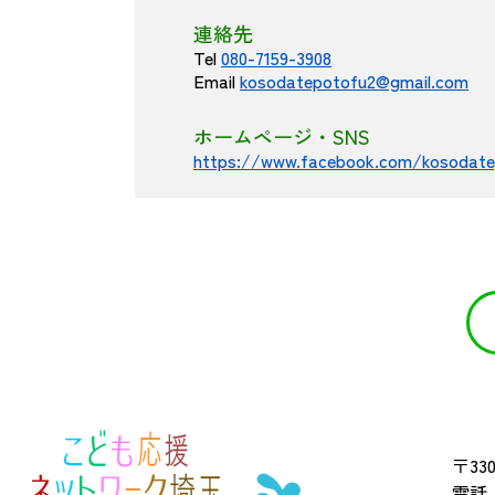
連絡先
Tel
080-7159-3908
Email
kosodatepotofu2@gmail.com
ホームページ・SNS
https://www.facebook.com/kosodate
〒330
電話 