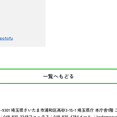
potofu
一覧へもどる
-9301
埼玉県さいたま市浦和区高砂3-15-1 埼玉県庁 本庁舎1階
：
048-830-3348
ファックス：
048-830-4784
メール ：
kodomoouen