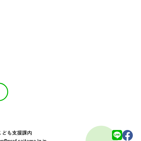
 こども支援課内
@pref.saitama.lg.jp