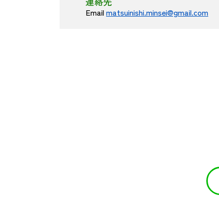
連絡先
Email
matsuinishi.minsei@gmail.com