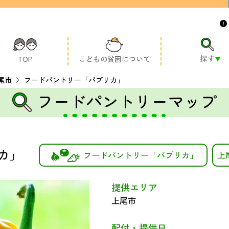
探す
TOP
こどもの貧困について
尾市
フードパントリー「パプリカ」
フードパントリーマップ
カ」
フードパントリー「パプリカ」
上
提供エリア
上尾市
配付・提供日