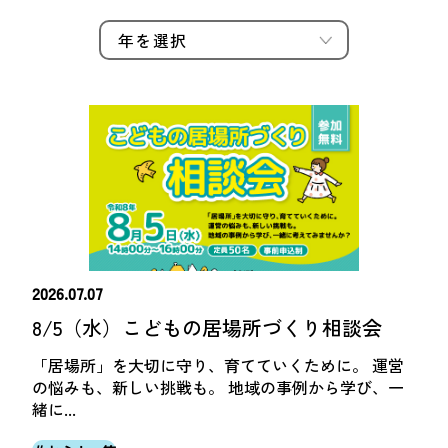
つながる・支援する
会員募集
会員紹介
マッチング掲示板
お金を寄付する（埼玉県社会福祉協議会HP）
立ち上げる・運営する
居場所づくりアドバイザー
資料・動画
助成金情報
2026.07.07
8/5（水）こどもの居場所づくり相談会
「居場所」を大切に守り、育てていくために。 運営
お問い合わせ
新着情報
音声読み上げ
の悩みも、新しい挑戦も。 地域の事例から学び、一
会員登録
緒に...