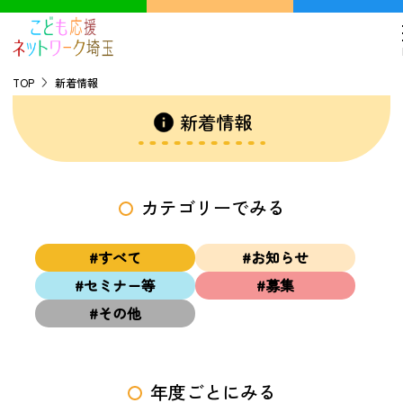
TOP
新着情報
新着情報
TOP
こどもの貧困について
カテゴリーでみる
探す
#すべて
#お知らせ
こどもの居場所マップ
#セミナー等
#募集
フードパントリーマップ
#その他
地域ネットワークの紹介
バーチャルユースセンター
年度ごとにみる