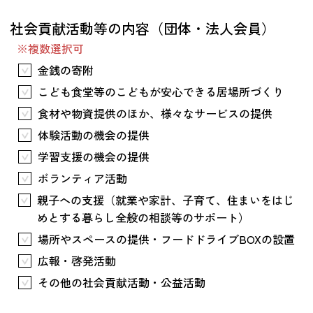
つながる・支援する
社会貢献活動等の内容（団体・法人会員）
会員募集
※複数選択可
会員紹介
金銭の寄附
マッチング掲示板
こども食堂等のこどもが安心できる居場所づくり
お金を寄付する（埼玉県社会福祉協議会HP）
食材や物資提供のほか、様々なサービスの提供
体験活動の機会の提供
立ち上げる・運営する
学習支援の機会の提供
居場所づくりアドバイザー
ボランティア活動
資料・動画
親子への支援（就業や家計、子育て、住まいをはじ
助成金情報
めとする暮らし全般の相談等のサポート）
場所やスペースの提供・フードドライブBOXの設置
お問い合わせ
広報・啓発活動
新着情報
音声読み上げ
会員登録
その他の社会貢献活動・公益活動