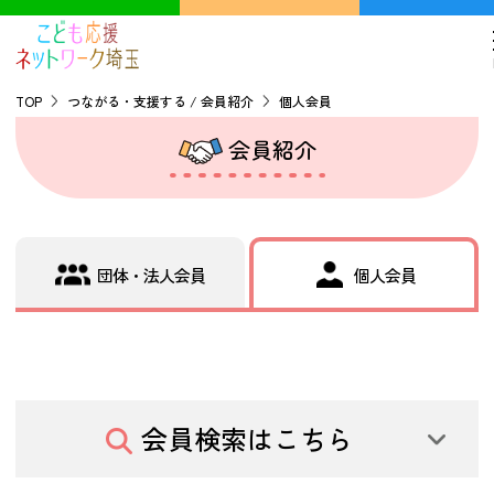
TOP
つながる・支援する / 会員紹介
個人会員
会員紹介
TOP
こどもの貧困について
団体・法人会員
個人会員
探す
こどもの居場所マップ
フードパントリーマップ
地域ネットワークの紹介
会員検索はこちら
バーチャルユースセンター