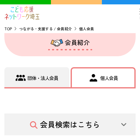
TOP
つながる・支援する / 会員紹介
個人会員
会員紹介
TOP
こどもの貧困について
団体・法人会員
個人会員
探す
こどもの居場所マップ
フードパントリーマップ
地域ネットワークの紹介
会員検索はこちら
バーチャルユースセンター