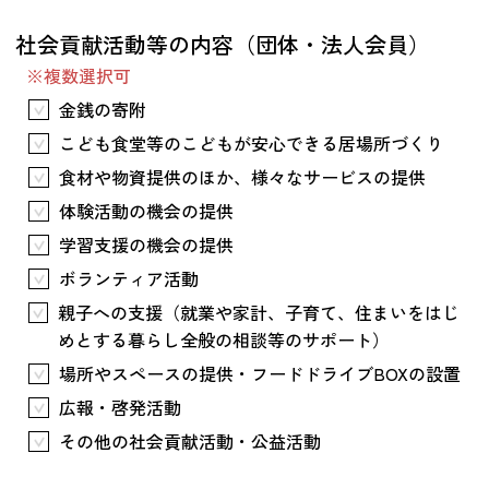
つながる・支援する
社会貢献活動等の内容（団体・法人会員）
会員募集
※複数選択可
会員紹介
金銭の寄附
マッチング掲示板
こども食堂等のこどもが安心できる居場所づくり
お金を寄付する（埼玉県社会福祉協議会HP）
食材や物資提供のほか、様々なサービスの提供
体験活動の機会の提供
立ち上げる・運営する
学習支援の機会の提供
居場所づくりアドバイザー
ボランティア活動
資料・動画
親子への支援（就業や家計、子育て、住まいをはじ
助成金情報
めとする暮らし全般の相談等のサポート）
場所やスペースの提供・フードドライブBOXの設置
お問い合わせ
広報・啓発活動
新着情報
音声読み上げ
会員登録
その他の社会貢献活動・公益活動