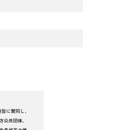
趣旨に賛同し、
方公共団体、