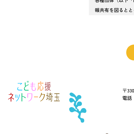
各種団体（以下「
報共有を図るとと
社会全体で取組む
の円滑な推進に資
（事務局）
第２条 事務局を
（会員の社会貢献
第３条 会員は、
献活動等を１つ以
①
金銭の寄附
〒330
電話 
②
こども食堂等の
③
食材や物資提供
④
体験活動の機会
⑤
学習支援の機会