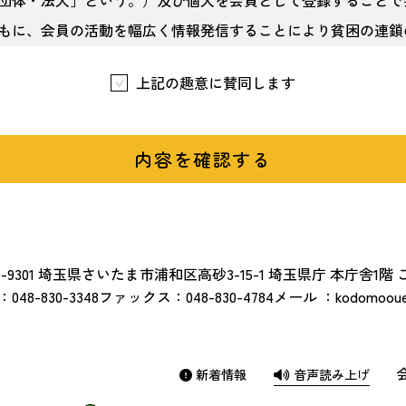
団体・法人」という。）及び個人を会員として登録することで
もに、会員の活動を幅広く情報発信することにより貧困の連鎖
機運の醸成を図り、もって貧困の連鎖の解消に向けた県民の社
上記の趣意に賛同します
することを目的とする。
埼玉県福祉部に置く。
活動等）
趣意書に賛同する団体・法人及び個人で、埼玉県内において次
上実施するものとする。
-9301
埼玉県さいたま市浦和区高砂3-15-1 埼玉県庁 本庁舎1階
：
048-830-3348
ファックス：
048-830-4784
メール ：
kodomoouen
子どもが安心できる居場所づくり
のほか、様々なサービスの提供
の提供
新着情報
音声読み上げ
の提供