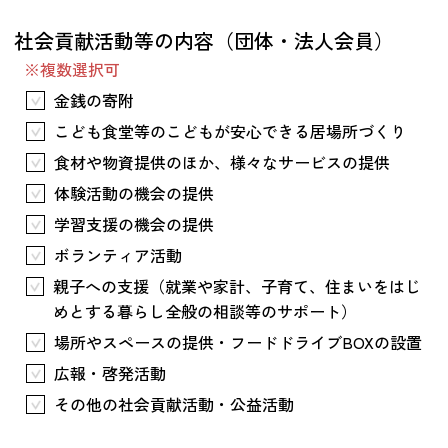
つながる・支援する
社会貢献活動等の内容（団体・法人会員）
会員募集
※複数選択可
会員紹介
金銭の寄附
マッチング掲示板
こども食堂等のこどもが安心できる居場所づくり
お金を寄付する（埼玉県社会福祉協議会HP）
食材や物資提供のほか、様々なサービスの提供
体験活動の機会の提供
立ち上げる・運営する
学習支援の機会の提供
居場所づくりアドバイザー
ボランティア活動
資料・動画
親子への支援（就業や家計、子育て、住まいをはじ
助成金情報
めとする暮らし全般の相談等のサポート）
場所やスペースの提供・フードドライブBOXの設置
お問い合わせ
広報・啓発活動
新着情報
音声読み上げ
会員登録
その他の社会貢献活動・公益活動