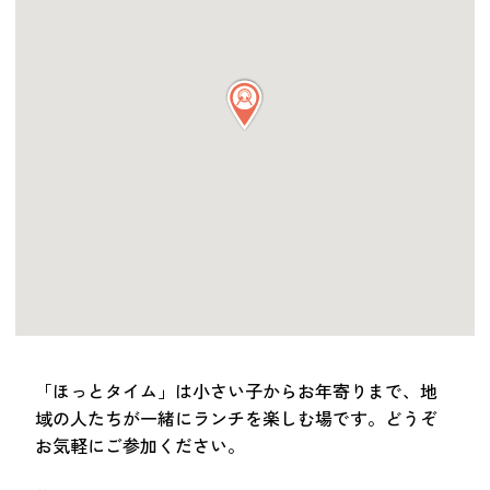
つながる・支援する
会員募集
会員紹介
マッチング掲示板
お金を寄付する（埼玉県社会福祉協議会HP）
立ち上げる・運営する
居場所づくりアドバイザー
資料・動画
助成金情報
「ほっとタイム」は小さい子からお年寄りまで、地
お問い合わせ
新着情報
音声読み上げ
域の人たちが一緒にランチを楽しむ場です。どうぞ
会員登録
お気軽にご参加ください。