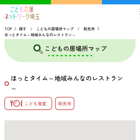
TOP
探す / こどもの居場所マップ / 和光市
ほっとタイム～地域みんなのレストラン～
TOP
こどもの居場所マップ
こどもの貧困について
ほっとタイム～地域みんなのレストラン
探す
～
こどもの居場所マップ
こども食堂
和光市
フードパントリーマップ
地域ネットワークの紹介
バーチャルユースセンター