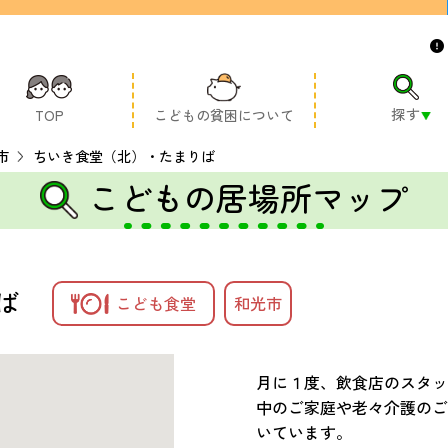
探す
TOP
こどもの貧困について
市
ちいき食堂（北）・たまりば
こどもの居場所マップ
ば
こども食堂
和光市
月に１度、飲食店のスタッ
中のご家庭や老々介護のご
いています。