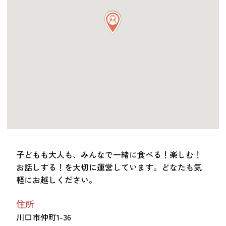
つながる・支援する
会員募集
会員紹介
マッチング掲示板
お金を寄付する（埼玉県社会福祉協議会HP）
立ち上げる・運営する
居場所づくりアドバイザー
資料・動画
助成金情報
子どもも大人も、みんなで一緒に食べる！楽しむ！
お話しする！を大切に運営しています。どなたも気
軽にお越しください。
お問い合わせ
新着情報
音声読み上げ
会員登録
住所
川口市仲町1-36