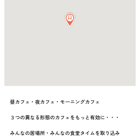
つながる・支援する
会員募集
会員紹介
マッチング掲示板
お金を寄付する（埼玉県社会福祉協議会HP）
立ち上げる・運営する
居場所づくりアドバイザー
資料・動画
助成金情報
昼カフェ・夜カフェ・モーニングカフェ
お問い合わせ
３つの異なる形態のカフェをもっと有効に・・・
新着情報
音声読み上げ
会員登録
みんなの居場所・みんなの食堂タイムを取り込み