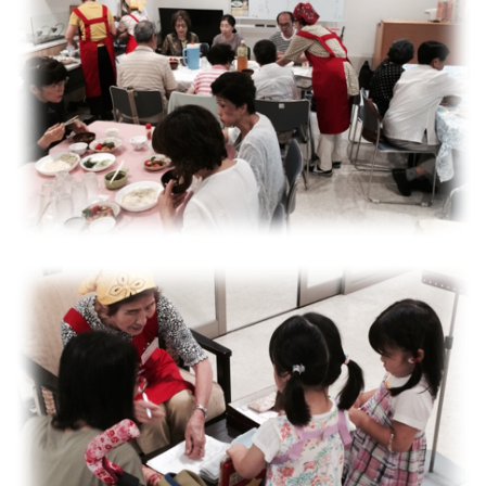
つながる・支援する
会員募集
会員紹介
マッチング掲示板
お金を寄付する（埼玉県社会福祉協議会HP）
立ち上げる・運営する
居場所づくりアドバイザー
資料・動画
助成金情報
お問い合わせ
新着情報
音声読み上げ
会員登録