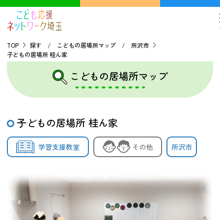
TOP
探す / こどもの居場所マップ / 所沢市
子どもの居場所 桂ん家
TOP
こどもの居場所マップ
こどもの貧困について
子どもの居場所 桂ん家
探す
学習支援教室
その他
所沢市
こどもの居場所マップ
フードパントリーマップ
地域ネットワークの紹介
バーチャルユースセンター