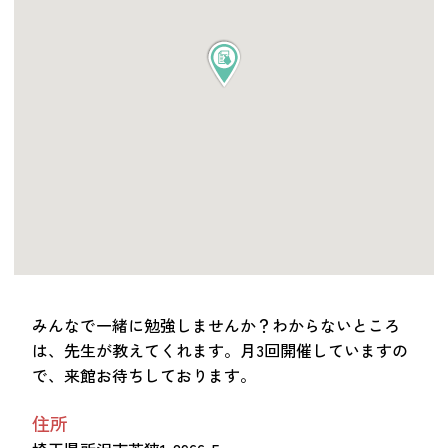
つながる・支援する
会員募集
会員紹介
マッチング掲示板
お金を寄付する（埼玉県社会福祉協議会HP）
立ち上げる・運営する
居場所づくりアドバイザー
資料・動画
助成金情報
みんなで一緒に勉強しませんか？わからないところ
は、先生が教えてくれます。月3回開催していますの
お問い合わせ
で、来館お待ちしております。
新着情報
音声読み上げ
会員登録
住所