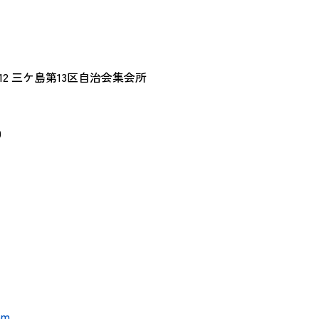
-12 三ケ島第13区自治会集会所
0
om