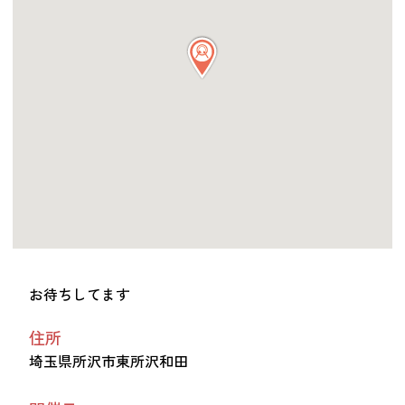
つながる・支援する
会員募集
会員紹介
マッチング掲示板
お金を寄付する（埼玉県社会福祉協議会HP）
立ち上げる・運営する
居場所づくりアドバイザー
資料・動画
助成金情報
お待ちしてます
住所
お問い合わせ
新着情報
音声読み上げ
埼玉県所沢市東所沢和田
会員登録