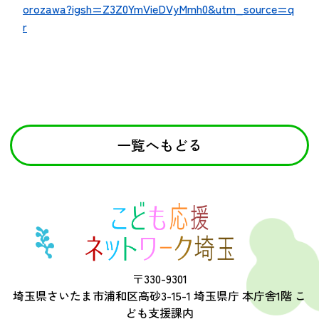
orozawa?igsh=Z3Z0YmVieDVyMmh0&utm_source=q
r
一覧へもどる
〒330-9301
埼玉県さいたま市浦和区高砂3-15-1 埼玉県庁 本庁舎1階 こ
ども支援課内