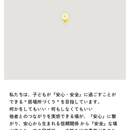
つながる・支援する
会員募集
会員紹介
マッチング掲示板
お金を寄付する（埼玉県社会福祉協議会HP）
立ち上げる・運営する
居場所づくりアドバイザー
資料・動画
助成金情報
私たちは、子どもが『安心・安全』に過ごすことが
できる “ 居場所づくり ” を目指しています。
お問い合わせ
何かをしてもいい・何もしなくてもいい
新着情報
音声読み上げ
他者とのつながりを実感できる場が、『安心』に繋
会員登録
がり、安心から生まれる信頼関係 から『安全』な場