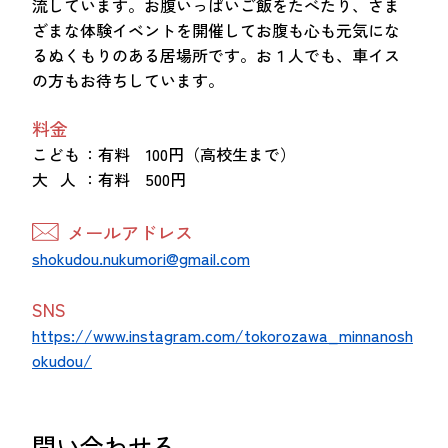
流しています。お腹いっぱいご飯をたべたり、さま
つながる・支援する
ざまな体験イベントを開催してお腹も心も元気にな
会員募集
るぬくもりのある居場所です。お１人でも、車イス
会員紹介
の方もお待ちしています。
マッチング掲示板
料金
お金を寄付する（埼玉県社会福祉協議会HP）
こども
：有料 100円（高校生まで）
大 人
：有料 500円
立ち上げる・運営する
メールアドレス
居場所づくりアドバイザー
shokudou.nukumori@gmail.com
資料・動画
助成金情報
SNS
https://www.instagram.com/tokorozawa_minnanosh
okudou/
お問い合わせ
新着情報
音声読み上げ
会員登録
問い合わせる