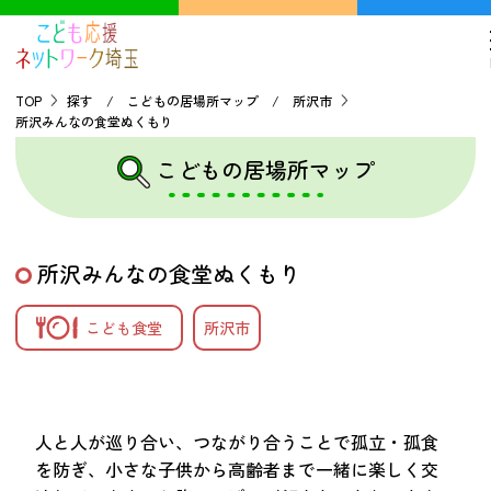
TOP
探す / こどもの居場所マップ / 所沢市
所沢みんなの食堂ぬくもり
TOP
こどもの居場所マップ
こどもの貧困について
所沢みんなの食堂ぬくもり
探す
こども食堂
所沢市
こどもの居場所マップ
フードパントリーマップ
地域ネットワークの紹介
バーチャルユースセンター
人と人が巡り合い、つながり合うことで孤立・孤食
を防ぎ、小さな子供から高齢者まで一緒に楽しく交