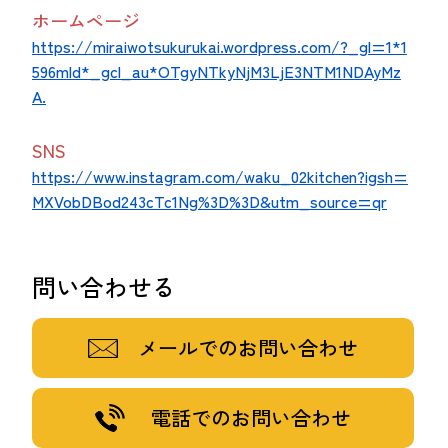
ホームページ
https://miraiwotsukurukai.wordpress.com/?_gl=1*1
596mld*_gcl_au*OTgyNTkyNjM3LjE3NTM1NDAyMz
A.
SNS
https://www.instagram.com/waku_02kitchen?igsh=
MXVobDBod243cTc1Ng%3D%3D&utm_source=qr
問い合わせる
メールでのお問い合わせ
電話でのお問い合わせ