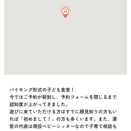
つながる・支援する
会員募集
会員紹介
マッチング掲示板
お金を寄付する（埼玉県社会福祉協議会HP）
立ち上げる・運営する
居場所づくりアドバイザー
資料・動画
助成金情報
バイキング形式の子ども食堂！
今ではご予約が殺到し、予約フォームを閉じるまで
認知度が上がってきました。
お問い合わせ
新着情報
音声読み上げ
遊びに来ていただける方はすでに顔見知りの方もい
会員登録
れば「初めまして！」の方も多くいます。また、運
営の代表は現役ベビーシッターなので子育て相談も