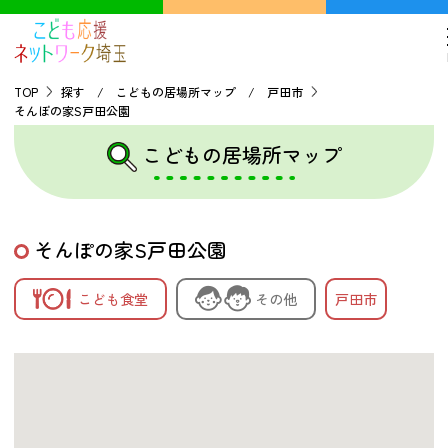
TOP
探す / こどもの居場所マップ / 戸田市
そんぽの家S戸田公園
TOP
こどもの居場所マップ
こどもの貧困について
そんぽの家S戸田公園
探す
こども食堂
その他
戸田市
こどもの居場所マップ
フードパントリーマップ
地域ネットワークの紹介
バーチャルユースセンター