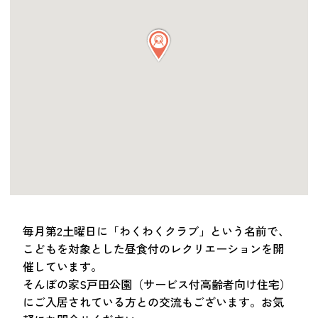
つながる・支援する
会員募集
会員紹介
マッチング掲示板
お金を寄付する（埼玉県社会福祉協議会HP）
立ち上げる・運営する
居場所づくりアドバイザー
資料・動画
助成金情報
毎月第2土曜日に「わくわくクラブ」という名前で、
こどもを対象とした昼食付のレクリエーションを開
お問い合わせ
催しています。
新着情報
音声読み上げ
そんぽの家S戸田公園（サービス付高齢者向け住宅）
会員登録
にご入居されている方との交流もございます。お気