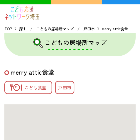
TOP
探す / こどもの居場所マップ / 戸田市
merry attic食堂
こどもの居場所マップ
TOP
こどもの貧困について
merry attic食堂
探す
こども食堂
戸田市
こどもの居場所マップ
フードパントリーマップ
地域ネットワークの紹介
バーチャルユースセンター