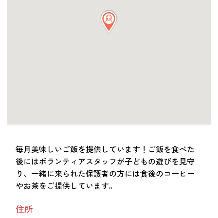
つながる・支援する
会員募集
会員紹介
マッチング掲示板
お金を寄付する（埼玉県社会福祉協議会HP）
立ち上げる・運営する
居場所づくりアドバイザー
資料・動画
助成金情報
毎月美味しいご飯を提供しています！ご飯を食べた
後にはボランティアスタッフが子どもの遊びを見守
り、一緒に来られた保護者の方には食後のコーヒー
お問い合わせ
新着情報
音声読み上げ
やお茶をご提供しています。
会員登録
住所