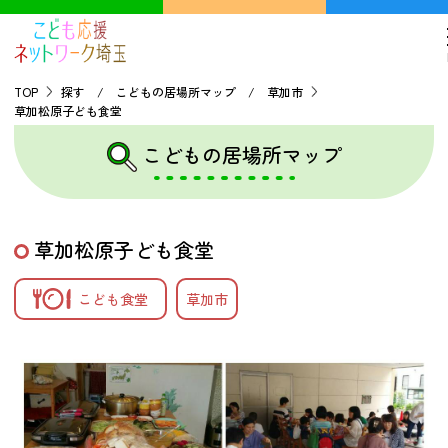
TOP
探す / こどもの居場所マップ / 草加市
草加松原子ども食堂
TOP
こどもの居場所マップ
こどもの貧困について
草加松原子ども食堂
探す
こども食堂
草加市
こどもの居場所マップ
フードパントリーマップ
地域ネットワークの紹介
バーチャルユースセンター