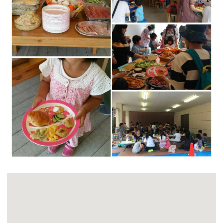
つながる・支援する
会員募集
会員紹介
マッチング掲示板
お金を寄付する（埼玉県社会福祉協議会HP）
立ち上げる・運営する
居場所づくりアドバイザー
資料・動画
助成金情報
お問い合わせ
新着情報
音声読み上げ
会員登録