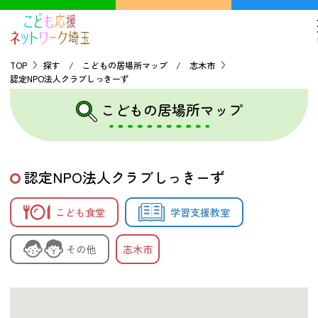
TOP
探す / こどもの居場所マップ / 志木市
認定NPO法人クラブしっきーず
TOP
こどもの居場所マップ
こどもの貧困について
認定NPO法人クラブしっきーず
探す
こども食堂
学習支援教室
こどもの居場所マップ
フードパントリーマップ
その他
志木市
地域ネットワークの紹介
バーチャルユースセンター