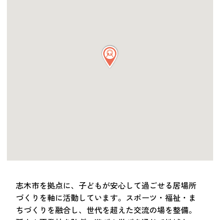
つながる・支援する
会員募集
会員紹介
マッチング掲示板
お金を寄付する（埼玉県社会福祉協議会HP）
立ち上げる・運営する
居場所づくりアドバイザー
資料・動画
助成金情報
お問い合わせ
新着情報
音声読み上げ
志木市を拠点に、子どもが安心して過ごせる居場所
会員登録
づくりを軸に活動しています。スポーツ・福祉・ま
ちづくりを融合し、世代を超えた交流の場を整備。