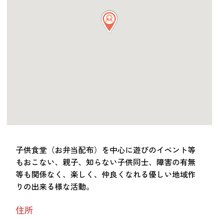
つながる・支援する
会員募集
会員紹介
マッチング掲示板
お金を寄付する（埼玉県社会福祉協議会HP）
立ち上げる・運営する
居場所づくりアドバイザー
資料・動画
助成金情報
子供食堂（お弁当配布）を中心に遊びのイベント等
もおこない、親子、知らない子供同士、障害の有無
等も関係なく、楽しく、仲良くなれる優しい地域作
お問い合わせ
新着情報
音声読み上げ
りの出来る様な活動。
会員登録
住所