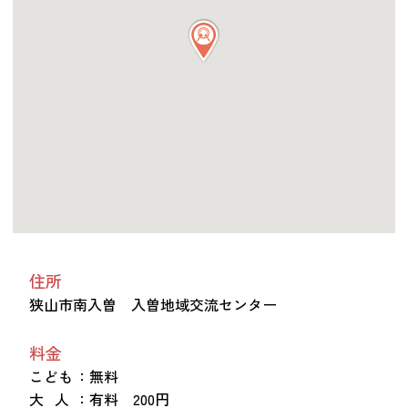
つながる・支援する
会員募集
会員紹介
マッチング掲示板
お金を寄付する（埼玉県社会福祉協議会HP）
立ち上げる・運営する
居場所づくりアドバイザー
資料・動画
助成金情報
住所
狭山市南入曽 入曽地域交流センター
お問い合わせ
新着情報
音声読み上げ
料金
会員登録
こども
：無料
大 人
：有料 200円