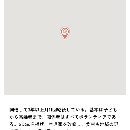
つながる・支援する
会員募集
会員紹介
マッチング掲示板
お金を寄付する（埼玉県社会福祉協議会HP）
立ち上げる・運営する
居場所づくりアドバイザー
資料・動画
助成金情報
お問い合わせ
新着情報
音声読み上げ
開催して3年以上月11回継続している。基本は子ども
会員登録
から高齢者まで、関係者はすべてボランティアであ
る。SDGsを掲げ、空き家を改修し、食材も地域の野