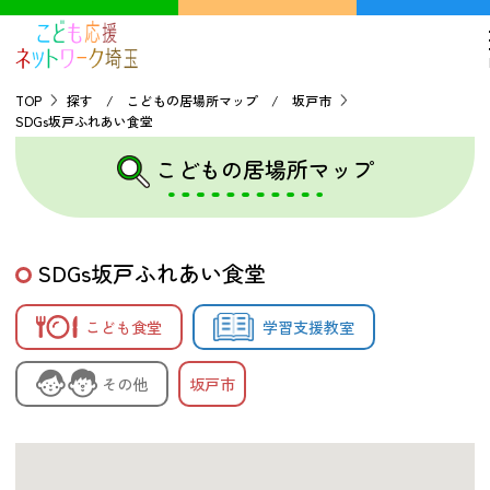
TOP
探す / こどもの居場所マップ / 坂戸市
SDGs坂戸ふれあい食堂
TOP
こどもの居場所マップ
こどもの貧困について
SDGs坂戸ふれあい食堂
探す
こども食堂
学習支援教室
こどもの居場所マップ
フードパントリーマップ
その他
坂戸市
地域ネットワークの紹介
バーチャルユースセンター