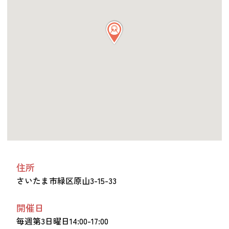
つながる・支援する
会員募集
会員紹介
マッチング掲示板
お金を寄付する（埼玉県社会福祉協議会HP）
立ち上げる・運営する
居場所づくりアドバイザー
資料・動画
助成金情報
住所
さいたま市緑区原山3-15-33
お問い合わせ
新着情報
音声読み上げ
会員登録
開催日
毎週第3日曜日14:00-17:00