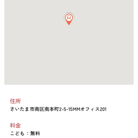
つながる・支援する
会員募集
会員紹介
マッチング掲示板
お金を寄付する（埼玉県社会福祉協議会HP）
立ち上げる・運営する
居場所づくりアドバイザー
資料・動画
助成金情報
住所
さいたま市南区南本町2-5-15MMオフィス201
お問い合わせ
新着情報
音声読み上げ
会員登録
料金
こども
：無料