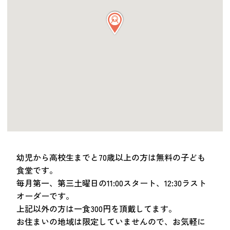
つながる・支援する
会員募集
会員紹介
マッチング掲示板
お金を寄付する（埼玉県社会福祉協議会HP）
立ち上げる・運営する
居場所づくりアドバイザー
資料・動画
助成金情報
幼児から高校生までと70歳以上の方は無料の子ども
食堂です。
毎月第一、第三土曜日の11:00スタート、12:30ラスト
お問い合わせ
新着情報
音声読み上げ
オーダーです。
会員登録
上記以外の方は一食300円を頂戴してます。
お住まいの地域は限定していませんので、お気軽に