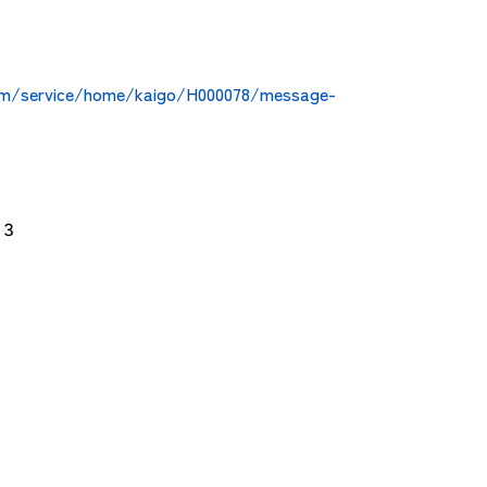
om/service/home/kaigo/H000078/message-
３