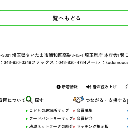
一覧へもどる
-9301
埼玉県さいたま市浦和区高砂3-15-1 埼玉県庁 本庁舎1階
：
048-830-3348
ファックス：
048-830-4784
メール ：
kodomoouen
新着情報
音声読み上げ
貧困について
探す
つながる・支援する
こどもの居場所マップ
会員募集
フードパントリーマップ
会員紹介
地域ネットワークの紹介
マッチング掲示板