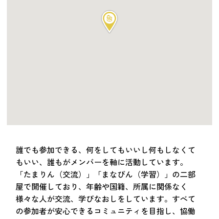
つながる・支援する
会員募集
会員紹介
マッチング掲示板
お金を寄付する（埼玉県社会福祉協議会HP）
立ち上げる・運営する
居場所づくりアドバイザー
資料・動画
助成金情報
誰でも参加できる、何をしてもいいし何もしなくて
もいい、誰もがメンバーを軸に活動しています。
「たまりん（交流）」「まなびん（学習）」の二部
お問い合わせ
新着情報
音声読み上げ
屋で開催しており、年齢や国籍、所属に関係なく
会員登録
様々な人が交流、学びなおしをしています。すべて
の参加者が安心できるコミュニティを目指し、協働