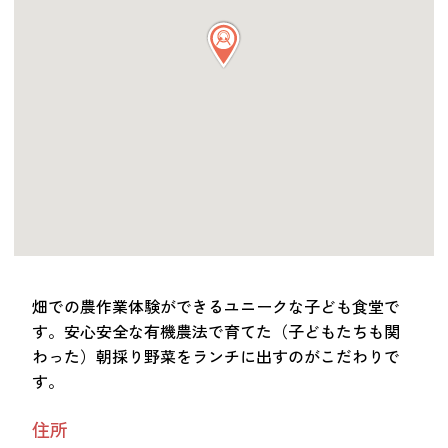
つながる・支援する
会員募集
会員紹介
マッチング掲示板
お金を寄付する（埼玉県社会福祉協議会HP）
立ち上げる・運営する
居場所づくりアドバイザー
資料・動画
助成金情報
畑での農作業体験ができるユニークな子ども食堂で
す。安心安全な有機農法で育てた（子どもたちも関
わった）朝採り野菜をランチに出すのがこだわりで
お問い合わせ
新着情報
音声読み上げ
す。
会員登録
住所