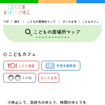
TOP
探す / こどもの居場所マップ / さいたま市
こどもカフェ
こどもの居場所マップ
TOP
こどもの貧困について
こどもカフェ
探す
こども食堂
学習支援教室
こどもの居場所マップ
その他
さいたま市
フードパントリーマップ
地域ネットワークの紹介
バーチャルユースセンター
小休止して、気持ちのゆとり、時間のゆとりを