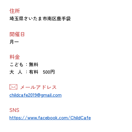
つながる・支援する
住所
会員募集
埼玉県さいたま市南区鹿手袋
会員紹介
マッチング掲示板
開催日
お金を寄付する（埼玉県社会福祉協議会HP）
月一
料金
立ち上げる・運営する
こども
：無料
居場所づくりアドバイザー
大 人
：有料 500円
資料・動画
助成金情報
メールアドレス
childcafe2019@gmail.com
SNS
お問い合わせ
新着情報
音声読み上げ
https://www.facebook.com/ChildCafe
会員登録