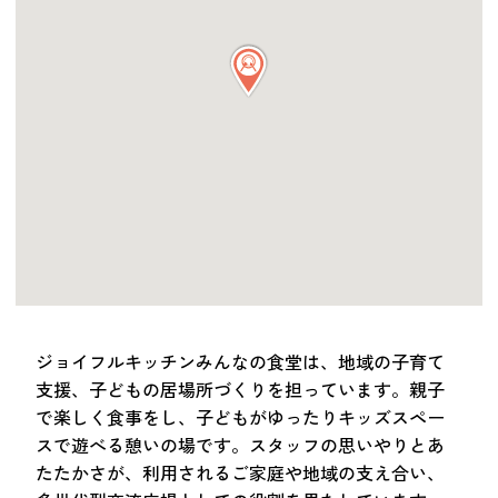
つながる・支援する
会員募集
会員紹介
マッチング掲示板
お金を寄付する（埼玉県社会福祉協議会HP）
立ち上げる・運営する
居場所づくりアドバイザー
資料・動画
助成金情報
ジョイフルキッチンみんなの食堂は、地域の子育て
支援、子どもの居場所づくりを担っています。親子
お問い合わせ
で楽しく食事をし、子どもがゆったりキッズスペー
新着情報
音声読み上げ
スで遊べる憩いの場です。スタッフの思いやりとあ
会員登録
たたかさが、利用されるご家庭や地域の支え合い、