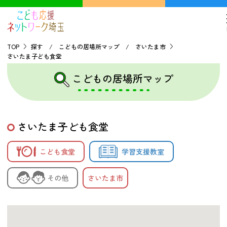
TOP
探す / こどもの居場所マップ / さいたま市
さいたま子ども食堂
TOP
こどもの居場所マップ
こどもの貧困について
さいたま子ども食堂
探す
こども食堂
学習支援教室
こどもの居場所マップ
フードパントリーマップ
その他
さいたま市
地域ネットワークの紹介
バーチャルユースセンター