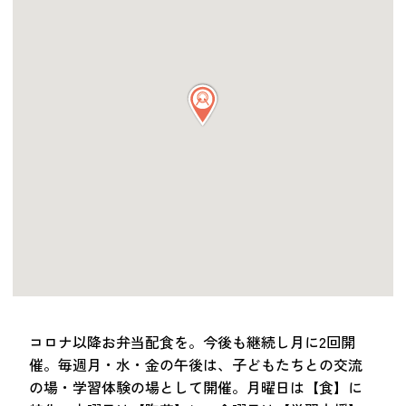
つながる・支援する
会員募集
会員紹介
マッチング掲示板
お金を寄付する（埼玉県社会福祉協議会HP）
立ち上げる・運営する
居場所づくりアドバイザー
資料・動画
助成金情報
お問い合わせ
新着情報
音声読み上げ
コロナ以降お弁当配食を。今後も継続し月に2回開
会員登録
催。毎週月・水・金の午後は、子どもたちとの交流
の場・学習体験の場として開催。月曜日は【食】に