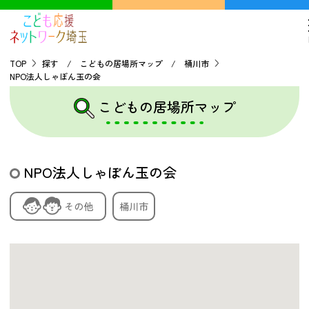
TOP
探す / こどもの居場所マップ / 桶川市
NPO法人しゃぼん玉の会
TOP
こどもの居場所マップ
こどもの貧困について
NPO法人しゃぼん玉の会
探す
その他
桶川市
こどもの居場所マップ
フードパントリーマップ
地域ネットワークの紹介
バーチャルユースセンター