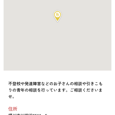
つながる・支援する
会員募集
会員紹介
マッチング掲示板
お金を寄付する（埼玉県社会福祉協議会HP）
立ち上げる・運営する
居場所づくりアドバイザー
資料・動画
助成金情報
不登校や発達障害などのお子さんの相談や引きこも
りの青年の相談を行っています。ご相談くださいま
お問い合わせ
せ。
新着情報
音声読み上げ
会員登録
住所