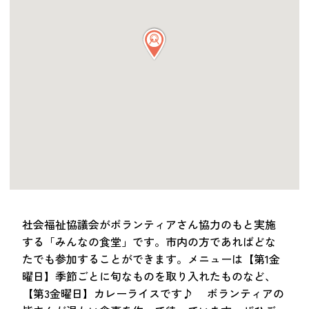
つながる・支援する
会員募集
会員紹介
マッチング掲示板
お金を寄付する（埼玉県社会福祉協議会HP）
立ち上げる・運営する
居場所づくりアドバイザー
資料・動画
助成金情報
社会福祉協議会がボランティアさん協力のもと実施
する「みんなの食堂」です。市内の方であればどな
お問い合わせ
たでも参加することができます。メニューは【第1金
新着情報
音声読み上げ
曜日】季節ごとに旬なものを取り入れたものなど、
会員登録
【第3金曜日】カレーライスです♪ ボランティアの