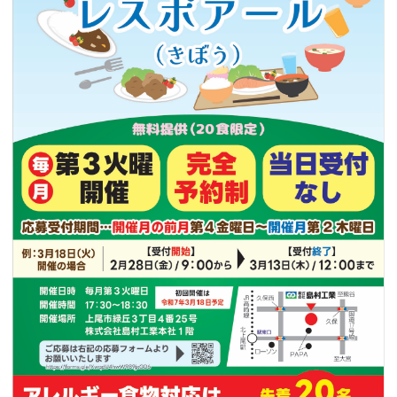
つながる・支援する
会員募集
会員紹介
マッチング掲示板
お金を寄付する（埼玉県社会福祉協議会HP）
立ち上げる・運営する
居場所づくりアドバイザー
資料・動画
助成金情報
お問い合わせ
新着情報
音声読み上げ
会員登録