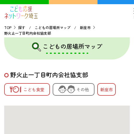
TOP
探す / こどもの居場所マップ / 新座市
野火止一丁目町内会社協支部
TOP
こどもの居場所マップ
こどもの貧困について
野火止一丁目町内会社協支部
探す
こども食堂
その他
新座市
こどもの居場所マップ
フードパントリーマップ
地域ネットワークの紹介
バーチャルユースセンター