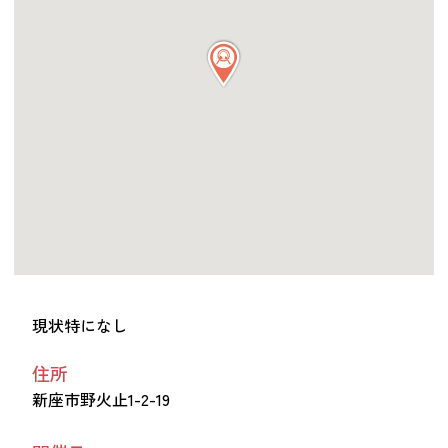
つながる・支援する
会員募集
会員紹介
マッチング掲示板
お金を寄付する（埼玉県社会福祉協議会HP）
立ち上げる・運営する
居場所づくりアドバイザー
資料・動画
助成金情報
現状特になし
住所
お問い合わせ
新着情報
音声読み上げ
新座市野火止1-2-19
会員登録