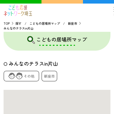
TOP
探す / こどもの居場所マップ / 新座市
みんなのテラスin片山
TOP
こどもの居場所マップ
こどもの貧困について
みんなのテラスin片山
探す
その他
新座市
こどもの居場所マップ
フードパントリーマップ
地域ネットワークの紹介
バーチャルユースセンター