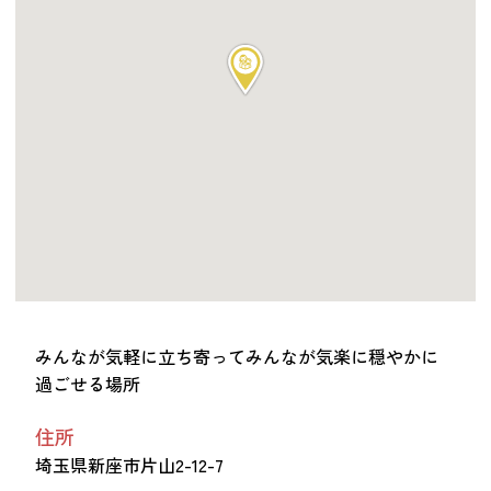
つながる・支援する
会員募集
会員紹介
マッチング掲示板
お金を寄付する（埼玉県社会福祉協議会HP）
立ち上げる・運営する
居場所づくりアドバイザー
資料・動画
助成金情報
みんなが気軽に立ち寄ってみんなが気楽に穏やかに
過ごせる場所
お問い合わせ
新着情報
音声読み上げ
住所
会員登録
埼玉県新座市片山2-12-7