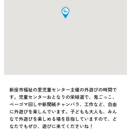
つながる・支援する
会員募集
会員紹介
マッチング掲示板
お金を寄付する（埼玉県社会福祉協議会HP）
立ち上げる・運営する
居場所づくりアドバイザー
資料・動画
助成金情報
新座市福祉の里児童センター主催の外遊びの時間で
す。児童センターおとなりの栄緑道で、鬼ごっこ、
ベーゴマ回しや新聞紙チャンバラ、工作など、自由
お問い合わせ
新着情報
音声読み上げ
に外遊びを楽しんでいます。子どもも大人も、みん
会員登録
なで外遊びを楽しめる場を目指していますので、ど
なたでもぜひ、遊びに来てくださいね！