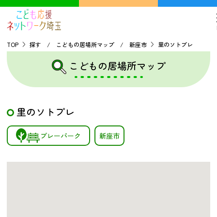
TOP
探す / こどもの居場所マップ / 新座市
里のソトプレ
こどもの居場所マップ
TOP
こどもの貧困について
里のソトプレ
探す
プレーパーク
新座市
こどもの居場所マップ
フードパントリーマップ
地域ネットワークの紹介
バーチャルユースセンター