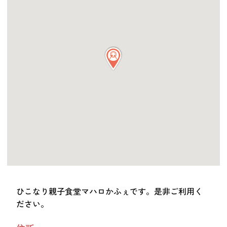
つながる・支援する
会員募集
会員紹介
マッチング掲示板
お金を寄付する（埼玉県社会福祉協議会HP）
立ち上げる・運営する
居場所づくりアドバイザー
資料・動画
助成金情報
お問い合わせ
新着情報
音声読み上げ
ひこなり親子食堂マハロかふぇです。是非ご利用く
会員登録
ださい。