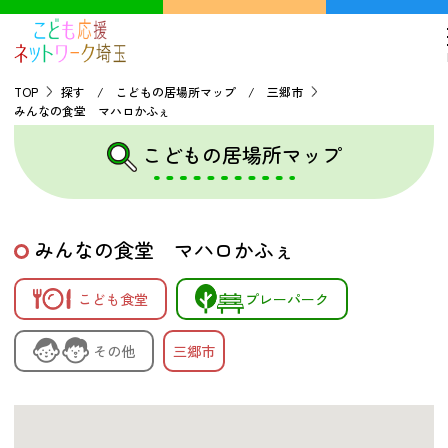
TOP
探す / こどもの居場所マップ / 三郷市
みんなの食堂 マハロかふぇ
TOP
こどもの居場所マップ
こどもの貧困について
みんなの食堂 マハロかふぇ
探す
こども食堂
プレーパーク
こどもの居場所マップ
フードパントリーマップ
その他
三郷市
地域ネットワークの紹介
バーチャルユースセンター